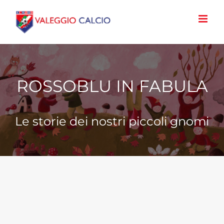
Salta
al
contenuto
ROSSOBLU IN FABULA
Le storie dei nostri piccoli gnomi